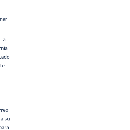
ener
 la
rnia
stado
ste
rreo
 a su
para