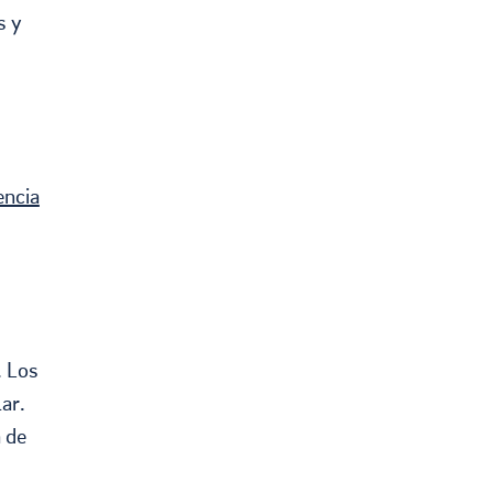
s y
encia
. Los
ar.
 de