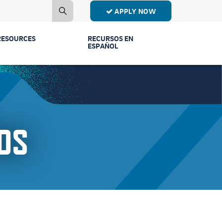
APPLY NOW
RESOURCES
RECURSOS EN
ESPAÑOL
Contact Us
Estudiantes de
Primer Año
Mailing List
Estudiantes de
Publications
Transferencia
OS
Event Recordings
Conectar Ven a
Vernos
FAQs
Licenciaturas y
Parents & Families
Programas
Counselors
Comunidad y