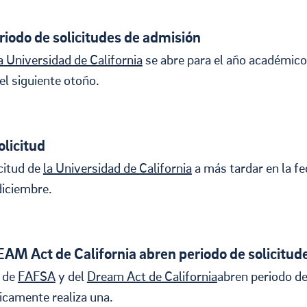
Housing
Location
riodo de solicitudes de admisión
la Universidad de California
se abre para el año académico
Student Life
l siguiente otoño.
olicitud
citud de
la Universidad de California
a más tardar en la f
 diciembre.
M Act de California abren periodo de solicitud
s de
FAFSA
y del
Dream Act de California
abren periodo d
icamente realiza una.