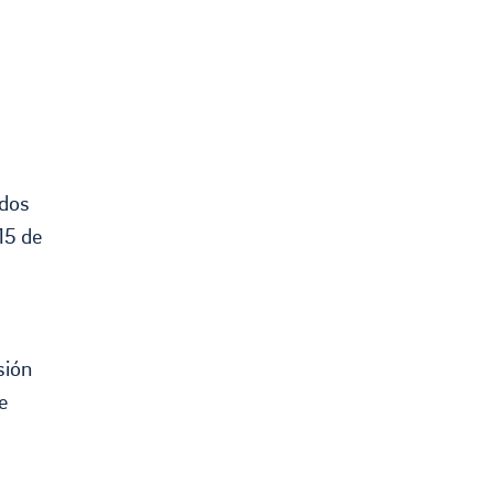
idos
 15 de
sión
e