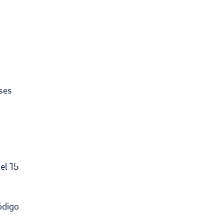
ases
el 15
ódigo