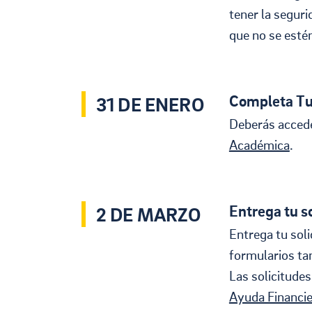
tener la seguri
que no se esté
Completa Tu
31 DE ENERO
Deberás accede
Académica
.
Entrega tu s
2 DE MARZO
Entrega tu sol
formularios tam
Las solicitude
Ayuda Financie