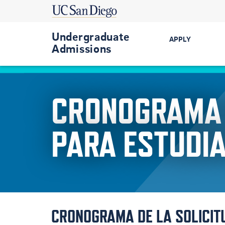
Undergraduate
APPLY
Admissions
Get Started
CRONOGRAMA 
First-Year
Transfer
PARA ESTUDI
International
Military-Conn
CRONOGRAMA DE LA SOLICIT