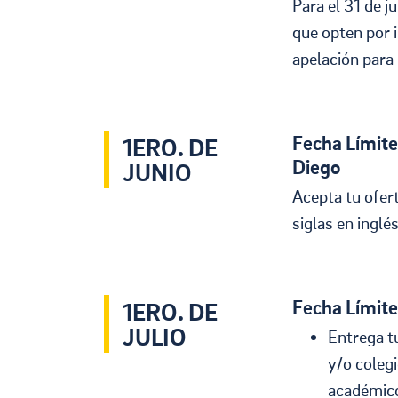
Para el 31 de ju
que opten por i
apelación para 
Fecha Límite
1ERO. DE
Diego
JUNIO
Acepta tu ofer
siglas en inglé
Fecha Límite
1ERO. DE
JULIO
Entrega t
y/o coleg
académico 