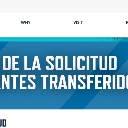
WHY
VISIT
Majors
Directions &
Parking
DE LA SOLICITUD
Colleges
Events
Career Prep &
ANTES TRANSFERID
Internships
Tours
Communities
ected
Cost & Financial Aid
Health & Safety
UD