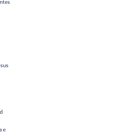
antes
 sus
ad
a e